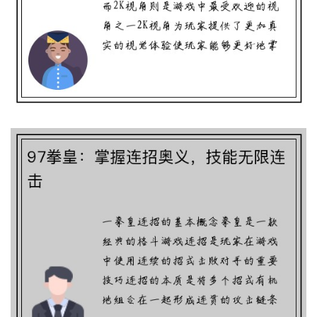
97拳皇：掌握连招奥义，技能无限连击
龙纹三国：武器装备获取攻略