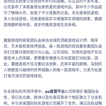
坚持自主研发与全球合作并行的战略。在过去的十多年里，
公司发布了多款备受玩家热爱的游戏作品，其中不少作品成
为了畅销大作，创造了不计其数的记录。无论是单机游戏、
多人在线游戏，还是虚拟现实与增强现实领域的探索，震撼
游戏都积极布局，逐步完善其游戏生态系统。
震撼游戏的研发团队由来自全球的顶级游戏设计师、程序
员、艺术家和音效师组成，每一款游戏的背后都有着团队成
员们无数日夜的努力与心血。公司深知，优秀的游戏不仅仅
是技术上的突破，更需要在情感与文化层面打动玩家。因
此，震撼游戏不仅注重玩法创新，还将丰富的剧情、深刻的
人物塑造与独特的世界观融入到每一款游戏中，力求为玩家
打造沉浸式的游戏体验。
在全球化的市场环境中，
pa直营平台
公司积极扩展国际业
务，现已在北美、欧洲以及东南亚等多个地区建立了分支机
构，并与多家国际知名游戏公司展开了合作。通过这些战略