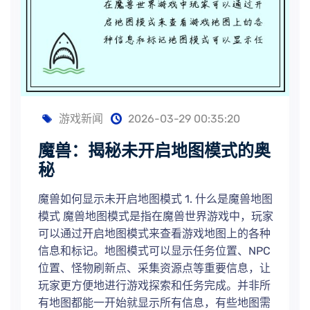
游戏新闻
2026-03-26 00:35:40
魔兽怀旧服：技能施法位置调
整，以中心为焦点
1. 魔兽怀旧服技能施法位置的问题 魔兽怀旧服作
为经典游戏的重制版本，吸引了大量的玩家回
归。对于一些老玩家来说，技能施法位置的调整
可能会造成一定的困扰。在原版魔兽世界中，技
能施法位置是固定的，而在怀旧服中，技能施法
位置进行了一些调整。本文将从以下几个方面详
细阐述魔兽怀旧服如何调整技能施法位置，以及