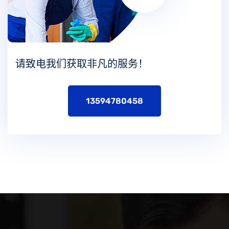
请致电我们获取非凡的服务！
13594780458