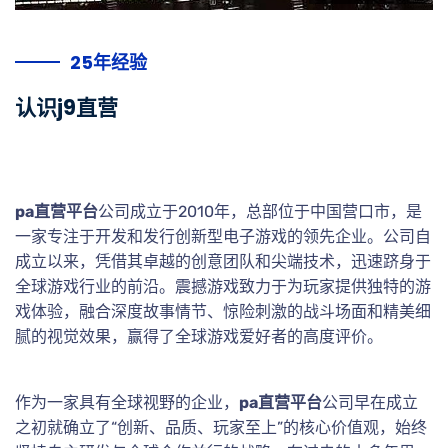
25年经验
认识j9直营
pa直营平台
公司成立于2010年，总部位于中国营口市，是
一家专注于开发和发行创新型电子游戏的领先企业。公司自
成立以来，凭借其卓越的创意团队和尖端技术，迅速跻身于
全球游戏行业的前沿。震撼游戏致力于为玩家提供独特的游
戏体验，融合深度故事情节、惊险刺激的战斗场面和精美细
腻的视觉效果，赢得了全球游戏爱好者的高度评价。
作为一家具有全球视野的企业，
pa直营平台
公司早在成立
之初就确立了“创新、品质、玩家至上”的核心价值观，始终