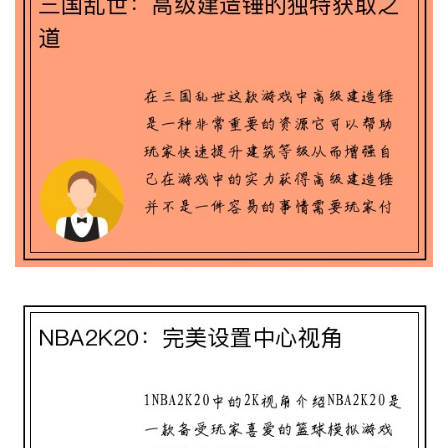
NBA2K20：完美设置中心视角