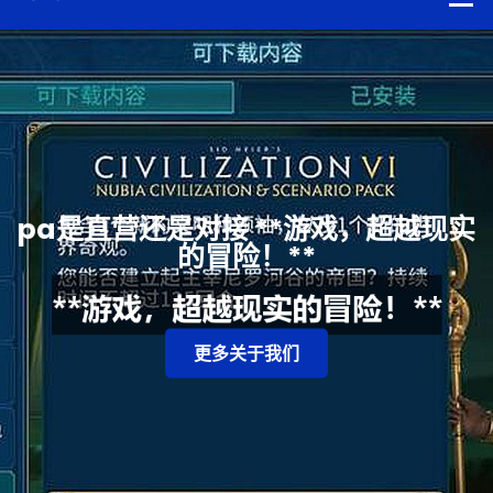
 **游戏，超越现实
pa直营平台 
！**
传奇
于我们