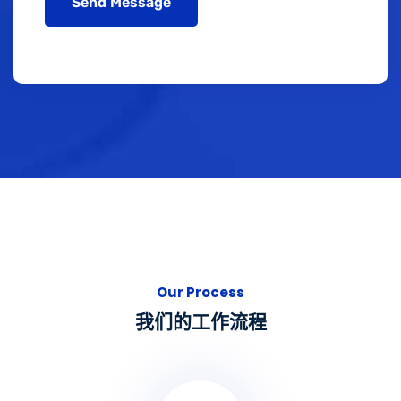
Send Message
Our Process
我们的工作流程