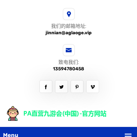
我们的邮箱地址:
jinnian@aglaoge.vip
致电我们:
13594780458