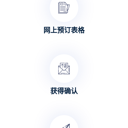
网上预订表格
获得确认