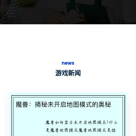
news
游戏新闻