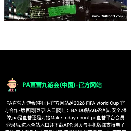
PA直营九游会(中国)-官方网站🌈2026 FIFA World Cup 官
方合作-版官网|登录|入口|网址：BAIDU點AG🌈信誉,安全,保
障,pa是直营还是对接Make today count.pa直营平台会员
登录后,进入全站入口并下载APP,网页与手机版都支持电子