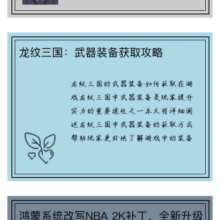
鸿蒙系统改写NBA 2K补丁，全新升级