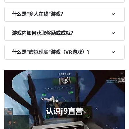
什么是“多人在线”游戏？
游戏内如何获取奖励或成就？
什么是“虚拟现实”游戏（VR游戏）？