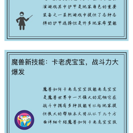
魔兽新技能：卡老虎宝宝，战斗力大爆发
魔兽任务地图中心标识